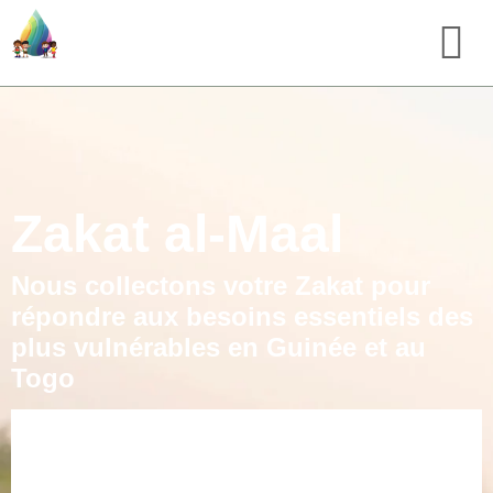
Zakat al-Maal
Nous collectons votre Zakat pour
répondre aux besoins essentiels des
plus vulnérables en Guinée et au
Togo