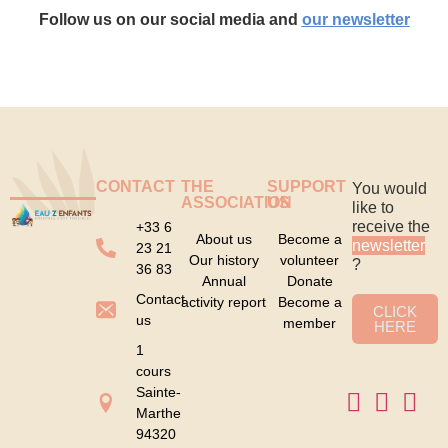
Follow us on our social media and
our newsletter
CONTACT
THE
SUPPORT
You would
ASSOCIATION
US
like to
receive the
+33 6
About us
Become a
newsletter
23 21
Our history
volunteer
?
36 83
Annual
Donate
Contact
activity report
Become a
CLICK
us
member
HERE
1
cours
Sainte-
Marthe
94320