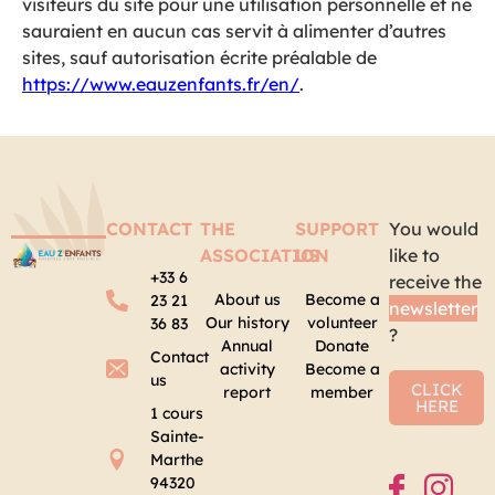
visiteurs du site pour une utilisation personnelle et ne
sauraient en aucun cas servit à alimenter d’autres
sites, sauf autorisation écrite préalable de
https://www.eauzenfants.fr/en/
.
CONTACT
THE
SUPPORT
You would
ASSOCIATION
US
like to
+33 6
receive the
About us
Become a
23 21
newsletter
Our history
volunteer
36 83
?
Annual
Donate
Contact
activity
Become a
us
CLICK
report
member
HERE
1 cours
Sainte-
Marthe
94320