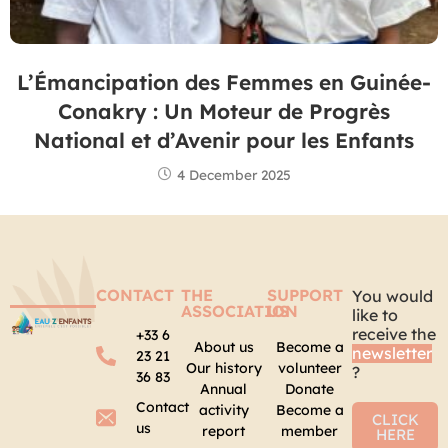
L’Émancipation des Femmes en Guinée-
Conakry : Un Moteur de Progrès
National et d’Avenir pour les Enfants
4 December 2025
CONTACT
THE
SUPPORT
You would
ASSOCIATION
US
like to
receive the
+33 6
About us
Become a
newsletter
23 21
Our history
volunteer
?
36 83
Annual
Donate
Contact
activity
Become a
CLICK
us
report
member
HERE