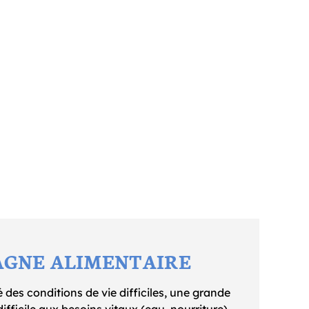
GNE ALIMENTAIRE
 des conditions de vie difficiles, une grande
ifficile aux besoins vitaux (eau, nourriture),