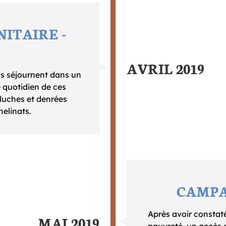
ITAIRE -
AVRIL 2019
ls séjournent dans un
e quotidien de ces
eluches et denrées
helinats.
CAMPA
Après avoir constaté
MAI 2019
pauvreté, un accès d