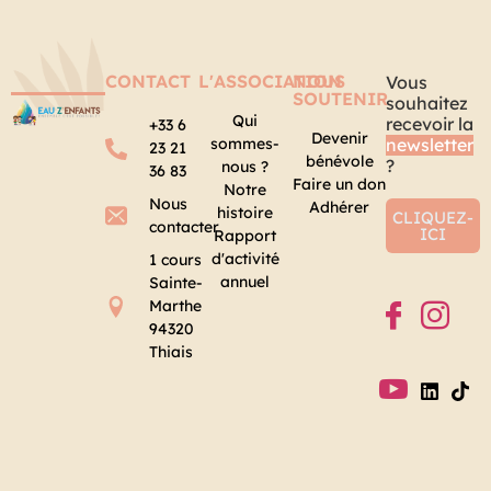
CONTACT
L'ASSOCIATION
NOUS
Vous
SOUTENIR
souhaitez
Qui
recevoir la
+33 6
Devenir
sommes-
newsletter
23 21
bénévole
?
nous ?
36 83
Faire un don
Notre
Nous
Adhérer
histoire
CLIQUEZ-
contacter
ICI
Rapport
d'activité
1 cours
annuel
Sainte-
Marthe
94320
Thiais