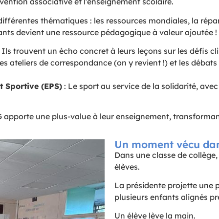
vention associative et l’enseignement scolaire.
rentes thématiques : les ressources mondiales, la répartit
fants devient une ressource pédagogique à valeur ajoutée !
 Ils trouvent un écho concret à leurs leçons sur les défis c
Les ateliers de correspondance (on y revient !) et les débat
t Sportive (EPS)
: Le sport au service de la solidarité, avec 
 apporte une plus-value à leur enseignement, transformant l
Un moment vécu dan
Dans une classe de collège,
élèves.
La présidente projette une p
plusieurs enfants alignés pr
Un élève lève la main.